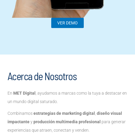
VER DEMO
Acerca de Nosotros
En
MET Digital
, ayudamos a marcas como la tuya a destacar en
un mundo digital saturado.
Combinamos
estrategias de marketing digital
,
diseño visual
impactante
y
producción multimedia profesional
para generar
experiencias que atraen, conectan y venden.